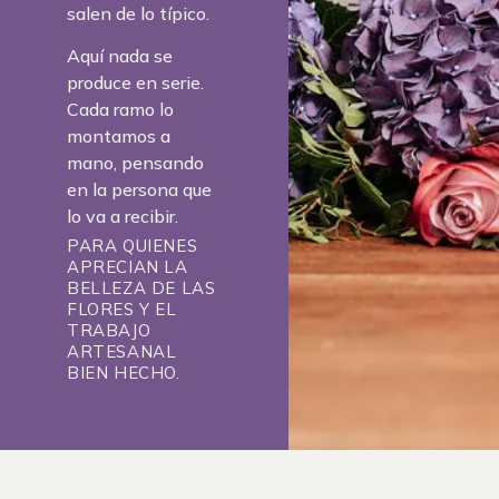
salen de lo típico.
Aquí nada se
produce en serie.
Cada ramo lo
montamos a
mano, pensando
en la persona que
lo va a recibir.
PARA QUIENES
APRECIAN LA
BELLEZA DE LAS
FLORES Y EL
TRABAJO
ARTESANAL
BIEN HECHO.