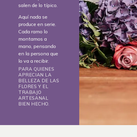
salen de lo típico.
Aquí nada se
produce en serie.
Cada ramo lo
montamos a
mano, pensando
en la persona que
lo va a recibir.
PARA QUIENES
APRECIAN LA
BELLEZA DE LAS
FLORES Y EL
TRABAJO
ARTESANAL
BIEN HECHO.